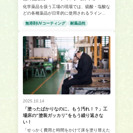
化学薬品を扱う工場の現場では、硫酸・塩酸な
どの各種薬品が日常的に使用されるライン...
無溶剤UVコーティング
耐薬品性
2025.10.14
「塗ったばかりなのに、もう汚れ！？」工
場床の“塗装ガッカリ”をもう繰り返さな
い！
「せっかく費用と時間をかけて床を塗り替えた