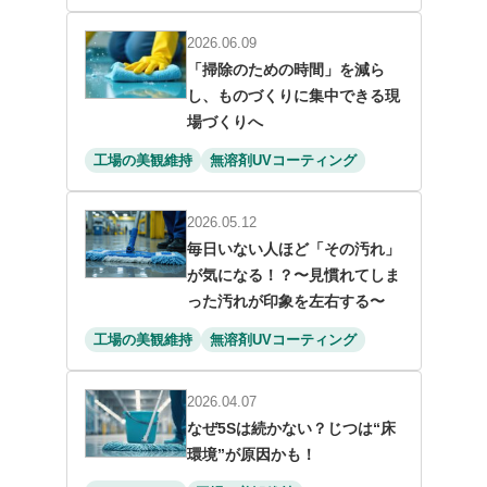
2026.06.09
「掃除のための時間」を減ら
し、ものづくりに集中できる現
場づくりへ
工場の美観維持
無溶剤UVコーティング
2026.05.12
毎日いない人ほど「その汚れ」
が気になる！？〜見慣れてしま
った汚れが印象を左右する〜
工場の美観維持
無溶剤UVコーティング
2026.04.07
なぜ5Sは続かない？じつは“床
環境”が原因かも！