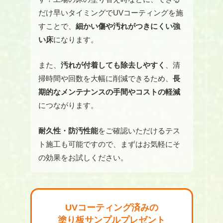
だけ早いタイミングでUVコーティングを施
すことで、
細かい傷や汚れがつきにくい強
い床
になります。
また、
汚れが付着しても除去しやすく
、清
掃時間や回数を大幅に削減できるため、
⻑
期的なメンテナンスの手間やコストの軽減
につながります。
耐久性・防汚性能
をご確認いただけるテス
ト施工も可能ですので、まずはお気軽にそ
の効果をお試しください。
UVコーティング済みの
塗り板サンプルプレゼント