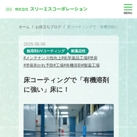
ホーム
お役立ちブログ
床コーティングで「有機溶剤に強い」床に
2025.06.06
無溶剤UVコーティング
耐薬品性
#メンテナンス性向上
#化学薬品工場
#塗床
#塗装剥がれ予防
#工場
#有機溶剤
#製薬工場
床コーティングで「有機溶剤
に強い」床に！